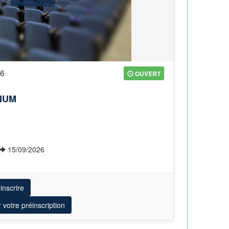
26
OUVERT
NUM
15/09/2026
inscrire
r votre préinscription