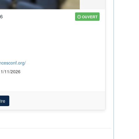
26
OUVERT
encesconf.org/
11/11/2026
ire