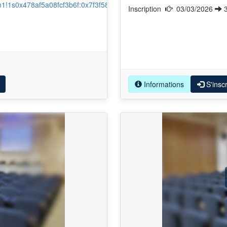
m1!1s0x478af5a08fcf3b6f:0x7f3f58621efa5006?
Inscription
03/03/2026
Informations
S'inscr