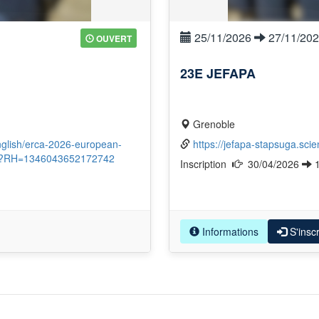
25/11/2026
27/11/20
OUVERT
23E JEFAPA
Grenoble
english/erca-2026-european-
https://jefapa-stapsuga.sci
sp?RH=1346043652172742
Inscription
30/04/2026
Informations
S'inscr